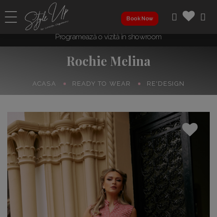
Book Now
Programează o vizită în showroom
Rochie Melina
ACASA
READY TO WEAR
RE'DESIGN
Perfect Fit