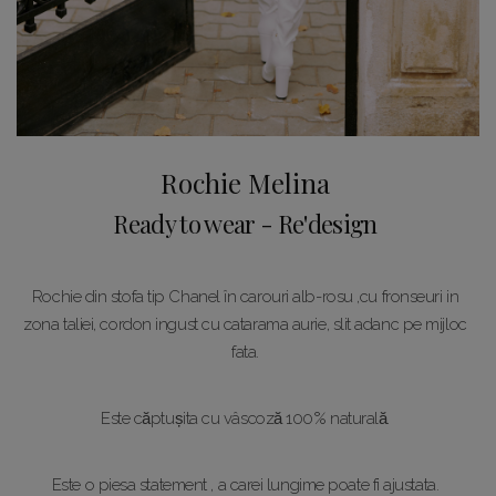
Rochie Melina
Ready to wear - Re'design
Rochie din stofa tip Chanel în carouri alb-rosu
,cu fronseuri in
zona taliei, cordon ingust cu catarama aurie, slit adanc pe mijloc
fata.
Este căptușita cu vâscoză 100% naturală.
Este o piesa statement , a carei lungime poate fi ajustata.