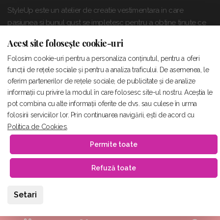
StyleUp este un atelier de creatie vestimentara in care
pasiunea si bunul gust se impletesc pentru a obtine tinute ce
reflecta echilibrul perfect dintre puterea si feminitatea boema.
Acest site folosește cookie-uri
Folosim cookie-uri pentru a personaliza conținutul, pentru a oferi
funcții de rețele sociale și pentru a analiza traficului. De asemenea, le
©
2026
Style Up
.
Termeni si conditii
.
oferim partenerilor de rețele sociale, de publicitate și de analize
informații cu privire la modul în care folosesc site-ul nostru. Aceștia le
Descopera mai multe despre proiectul:
pot combina cu alte informații oferite de dvs. sau culese în urma
"Amenajare spatiu si dotare cu echipamente atelier creatie
folosirii serviciilor lor. Prin continuarea navigării, ești de acord cu
vestimentara"
.
Politica de Cookies
.
Permite toate
Refuză toate
Setari