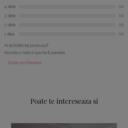
4 stele
(0)
3 stele
(0)
2 stele
(0)
1 stea
(0)
Ai achizitionat produsul?
Acorda o nota si spune-ti parerea
Scrie un Review
Poate te intereseaza si