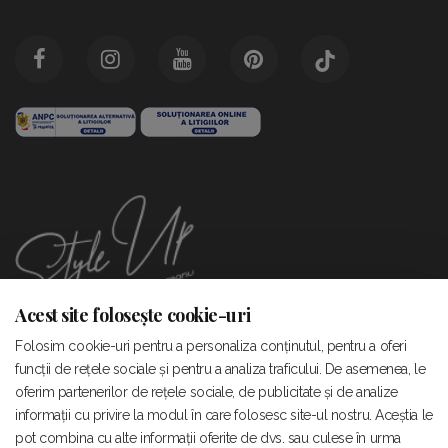
Acest site folosește cookie-uri
Folosim cookie-uri pentru a personaliza conținutul, pentru a oferi
StyleUp este un atelier de creatie vestimentara in care
funcții de rețele sociale și pentru a analiza traficului. De asemenea, le
pasiunea si bunul gust se impletesc pentru a obtine tinute ce
oferim partenerilor de rețele sociale, de publicitate și de analize
reflecta echilibrul perfect dintre puterea si feminitatea boema.
informații cu privire la modul în care folosesc site-ul nostru. Aceștia le
pot combina cu alte informații oferite de dvs. sau culese în urma