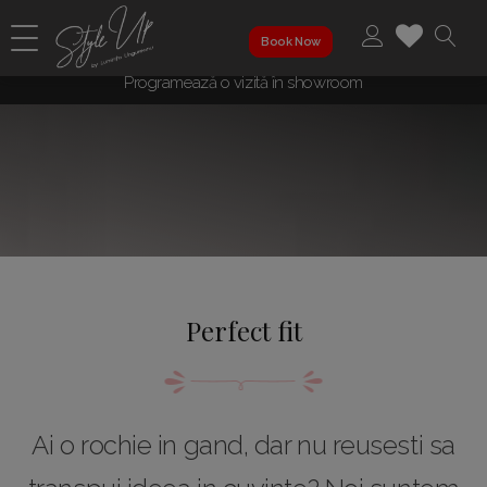
Book Now
Programează o vizită în showroom
Perfect fit
Ai o rochie in gand, dar nu reusesti sa