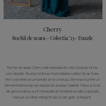
Cherry
Rochii de seara - Colectia '23- Dazzle
Rochie de seara Cherry este realizata din crep turqoise inchis,
usor eleastic. Bustul continua muzicalitatea cutelor de pe fusta,
intr-o asimetrie ce urmareste zona umarului, terminand printr-un
element tridimensional realizat din acelaai material. Mana si zona
de gat a bustului sunt imbracate de broderia lucrata si aplicata
manual, ce ofera intregii tinute un aer glam si elegant.