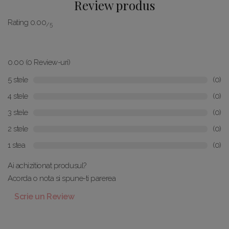
Review produs
Rating 0.00
/5
0.00 (0 Review-uri)
5 stele
(0)
4 stele
(0)
3 stele
(0)
2 stele
(0)
1 stea
(0)
Ai achizitionat produsul?
Acorda o nota si spune-ti parerea
Scrie un Review