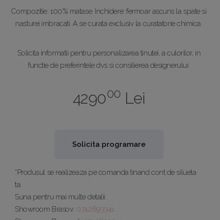
Compozitie: 100% matase. Inchidere: fermoar ascuns la spate si
nasturei imbracati. A se curata exclusiv la curatatorie chimica.
Solicita informatii pentru personalizarea tinutei, a culorilor, in
functie de preferintele dvs si consilierea designerului.
00
4290
Lei
Solicita programare
*Produsul se realizeaza pe comanda tinand cont de silueta
ta.
Suna pentru mai multe detalii:
Showroom Brasov:
0742693341