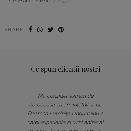
Showroom Bucuresti:
0742693341
SHARE
Ce spun clientii nostri
Ma consider extrem de
norocoasa ca am intalnit-o pe
Doamna Luminița Ungureanu a
carei experienta si ochi antrenat
m-a facut sa-mi dau seama nu